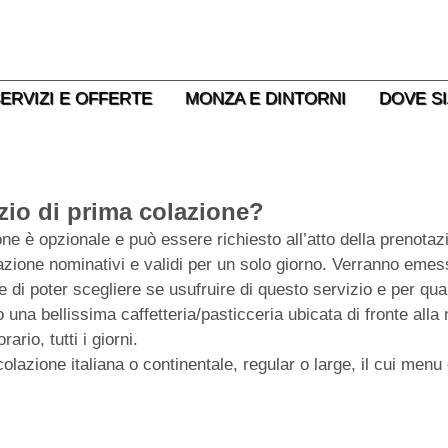
Santa Margherita, 3 20900 Monza MB
ERVIZI E OFFERTE
MONZA E DINTORNI
DOVE S
zio di prima colazione?
one è opzionale e può essere richiesto all’atto della prenotazio
zione nominativi e validi per un solo giorno. Verranno emess
ente di poter scegliere se usufruire di questo servizio e per qu
una bellissima caffetteria/pasticceria ubicata di fronte alla n
ario, tutti i giorni.
olazione italiana o continentale, regular o large, il cui menu